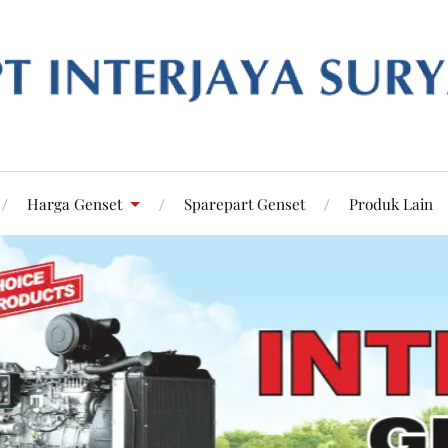
Harga Genset
Sparepart Genset
Produk Lain