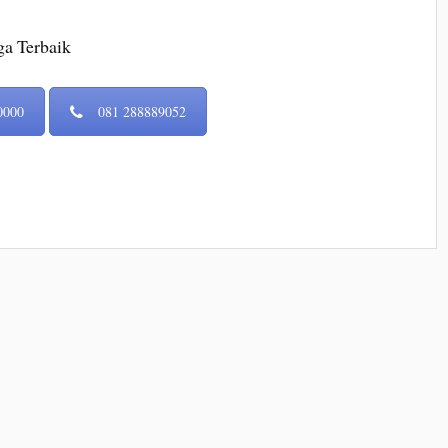
a Terbaik
0000
081 288889052