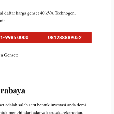
al daftar harga genset 40 kVA Technogen,
ni:
1-9985 0000
081288889052
en Genset:
urabaya
 adalah salah satu bentuk investasi anda demi
 untuk menghindari adanya kerusakan/kerugian.