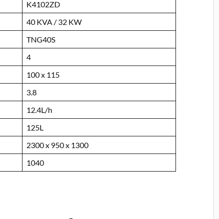
K4102ZD
40 KVA / 32 KW
TNG40S
4
100 x 115
3.8
12.4L/h
125L
2300 x 950 x 1300
1040