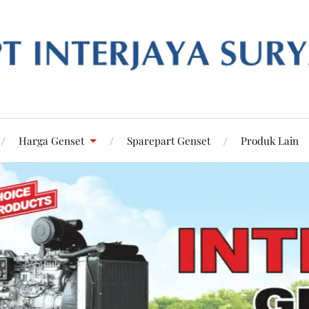
Harga Genset
Sparepart Genset
Produk Lain