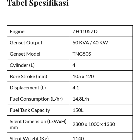
Tabel Spesifikasi
Engine
ZH4105ZD
Genset Output
50 KVA / 40 KW
Genset Model
TNG50S
Cylinder (L)
4
Bore Stroke (mm)
105 x 120
Displacement (L)
4.1
Fuel Consumption (L/hr)
14.8L/h
Fuel Tank Capacity
150L
Silent Dimension (LxWxH)
2300 x 1000 x 1330
mm
Silent Weight (Kg)
1140