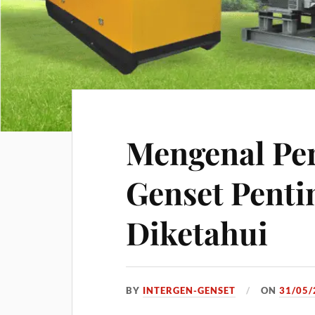
Mengenal Per
Genset Penti
Diketahui
BY
INTERGEN-GENSET
ON
31/05/