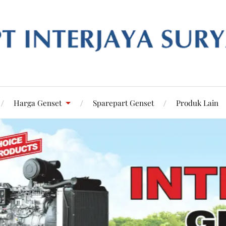
Harga Genset
Sparepart Genset
Produk Lain